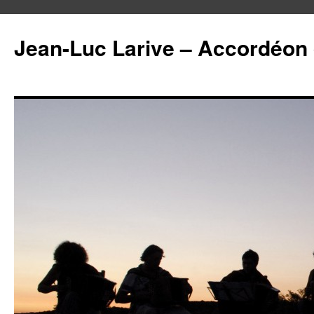
Aller
au
Jean-Luc Larive – Accordéon 
contenu