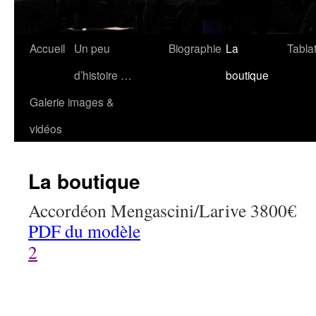
Accueil
Un peu
Biographie
La
Tabla
d’histoire …
boutique
Galerie images &
vidéos
La boutique
Accordéon Mengascini/Larive 3800€
PDF du modèle
2